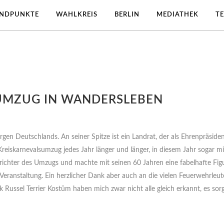
ANDPUNKTE
WAHLKREIS
BERLIN
MEDIATHEK
T
UMZUG IN WANDERSLEBEN
n Deutschlands. An seiner Spitze ist ein Landrat, der als Ehrenpräsiden
reiskarnevalsumzug jedes Jahr länger und länger, in diesem Jahr sogar m
ichter des Umzugs und machte mit seinen 60 Jahren eine fabelhafte Figur
eranstaltung. Ein herzlicher Dank aber auch an die vielen Feuerwehrleute
Russel Terrier Kostüm haben mich zwar nicht alle gleich erkannt, es sorgte