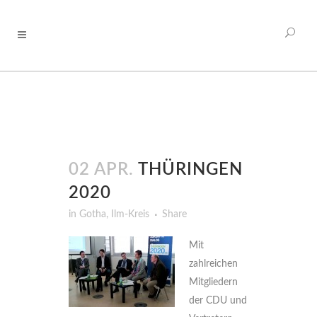
02 APR.
THÜRINGEN
2020
in
Gotha
,
Ilm-Kreis
Share
Mit
zahlreichen
Mitgliedern
der CDU und