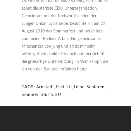
Dr. Ute Sturm hat bereits 285 Mitglieder und ist
somit die stärkste CDU Unterorganisation.
Gemeinsam mit der Kreisvorsitzenden der
Jungen Union, Lydia Leibe, besuchte ich am 27.
August 2010 das Sommerfest und berichtete
von meiner Berliner Arbeit. Ein gemeinsames
Miteinander von jung und alt ist mir sehr
wichtig. Auch dankte ich nochmals herzlich für
die großartige Unterstützung im Wahlkampf, die
ich von den Senioren erfahren hatte.
TAGS:
Arnstadt
,
Fest
,
JU
,
Leibe
,
Senioren
,
Sommer
,
Sturm
,
SU