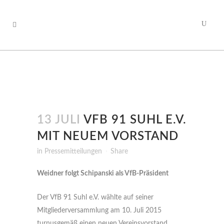
13 JULI
VFB 91 SUHL E.V.
MIT NEUEM VORSTAND
in
Pressemitteilungen
Share
Weidner folgt Schipanski als VfB-Präsident
Der VfB 91 Suhl e.V. wählte auf seiner
Mitgliederversammlung am 10. Juli 2015
turnusgemäß einen neuen Vereinsvorstand.