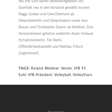
des VfB Suhl seinen Vereinsmitgliedern vor.
Ebenfalls neu in den Vorstand gewählt wurden
Peggy Greiser und Uwe Eberhard als
Vizepräsidentin und Vizepräsident sowie Jens
Brauer und Christopher Damm als Beisitzer. Zum
Vorstandsteam gehören weiterhin Anett Hofauer
(Schatzmeisterin), Tim Berks
(Öffentlichkeitsarbeit) und Mathias Fritsch
(Jugendwart).
TAGS:
Roland Weidner
,
Verein
,
VfB 91
Suhl
,
VfB-Präsident
,
Volleyball
,
VolleyStars