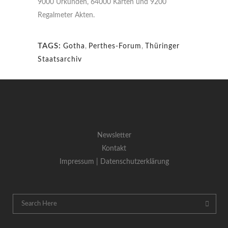
9000 Urkunden, 64000 Karten und 9200
Regalmeter Akten.
TAGS:
Gotha
,
Perthes-Forum
,
Thüringer
Staatsarchiv
Newsletter
Kontakt
Impressum |
Datenschutzerklärung