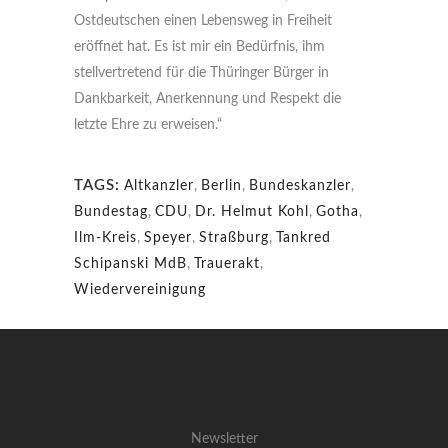
Ostdeutschen einen Lebensweg in Freiheit
eröffnet hat. Es ist mir ein Bedürfnis, ihm
stellvertretend für die Thüringer Bürger in
Dankbarkeit, Anerkennung und Respekt die
letzte Ehre zu erweisen.“
TAGS:
Altkanzler
,
Berlin
,
Bundeskanzler
,
Bundestag
,
CDU
,
Dr. Helmut Kohl
,
Gotha
,
Ilm-Kreis
,
Speyer
,
Straßburg
,
Tankred
Schipanski MdB
,
Trauerakt
,
Wiedervereinigung
Newsletter