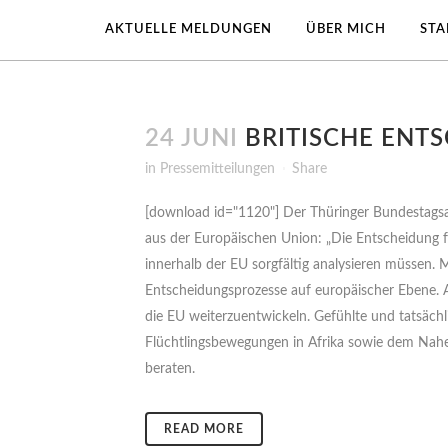
AKTUELLE MELDUNGEN
ÜBER MICH
ST
24 JUNI
BRITISCHE ENT
in
Pressemitteilungen
Share
[download id="1120"] Der Thüringer Bundestagsa
aus der Europäischen Union: „Die Entscheidung f
innerhalb der EU sorgfältig analysieren müssen.
Entscheidungsprozesse auf europäischer Ebene. A
die EU weiterzuentwickeln. Gefühlte und tatsäch
Flüchtlingsbewegungen in Afrika sowie dem Nah
beraten.
READ MORE