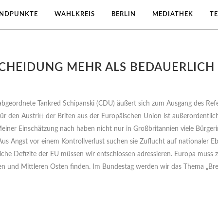
ANDPUNKTE
WAHLKREIS
BERLIN
MEDIATHEK
T
SCHEIDUNG MEHR ALS BEDAUERLICH
bgeordnete Tankred Schipanski (CDU) äußert sich zum Ausgang des Refe
ür den Austritt der Briten aus der Europäischen Union ist außerordentli
 Meiner Einschätzung nach haben nicht nur in Großbritannien viele Bürge
us Angst vor einem Kontrollverlust suchen sie Zuflucht auf nationaler 
liche Defizite der EU müssen wir entschlossen adressieren. Europa mus
en und Mittleren Osten finden. Im Bundestag werden wir das Thema „Br