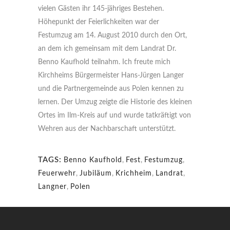
vielen Gästen ihr 145-jähriges Bestehen.
Höhepunkt der Feierlichkeiten war der
Festumzug am 14. August 2010 durch den Ort,
an dem ich gemeinsam mit dem Landrat Dr.
Benno Kaufhold teilnahm. Ich freute mich
Kirchheims Bürgermeister Hans-Jürgen Langer
und die Partnergemeinde aus Polen kennen zu
lernen. Der Umzug zeigte die Historie des kleinen
Ortes im Ilm-Kreis auf und wurde tatkräftigt von
Wehren aus der Nachbarschaft unterstützt.
TAGS:
Benno Kaufhold
,
Fest
,
Festumzug
,
Feuerwehr
,
Jubiläum
,
Krichheim
,
Landrat
,
Langner
,
Polen