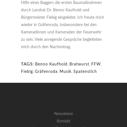
Hilfe eines Baggers die ersten Baumaßnahmen
durch Landrat Dr. Benno Kaufhold und
Bürgermeister Fiebig eingeleitet. Ich freute mich
wieder in Gräfenroda, insbesondere bei den
Kameradinnen und Kameraden der Feuerwehr
zu sein. Viele anregende Gespräche begleiteten
mich durch den Nachmittag.
TAGS:
Benno Kaufhold
,
Bratwurst
,
FFW
,
Fiebig
,
Gräfenroda
,
Musik
,
Spatenstich
Newsletter
Kontakt