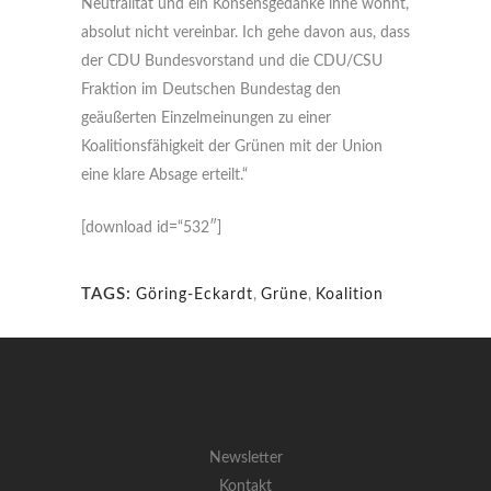
Neutralität und ein Konsensgedanke inne wohnt,
absolut nicht vereinbar. Ich gehe davon aus, dass
der CDU Bundesvorstand und die CDU/CSU
Fraktion im Deutschen Bundestag den
geäußerten Einzelmeinungen zu einer
Koalitionsfähigkeit der Grünen mit der Union
eine klare Absage erteilt.“
[download id=“532″]
TAGS:
Göring-Eckardt
,
Grüne
,
Koalition
Newsletter
Kontakt