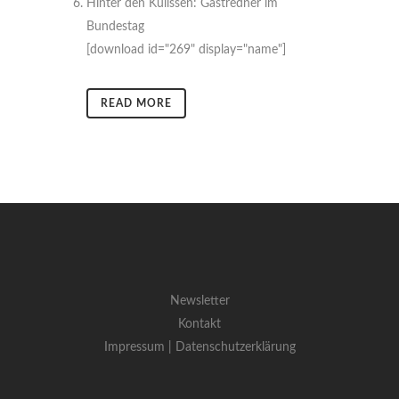
Hinter den Kulissen: Gastredner im
Bundestag
[download id="269" display="name"]
READ MORE
Newsletter
Kontakt
Impressum |
Datenschutzerklärung