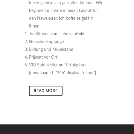
Ideen gemeinsam gestalten können. Wir
beginnen mit einem neuen Layout für
den Newsletter. Ich hoffe es gefällt
Ihnen.
Traditionen zum Jahresauftakt
Neujahrsempfänge
Bildung und Mittelstand
Präsent vor Ort
VfB Suhl weiter auf Erfolgskurs
[download id="346" display="name"]
READ MORE