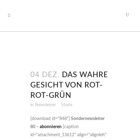
04 DEZ.
DAS WAHRE
GESICHT VON ROT-
ROT-GRÜN
in
Newsletter
Share
[download id="848"]
Sondernewsletter
80 –
abonnieren
[caption
id="attachment_13612" align="alignleft"