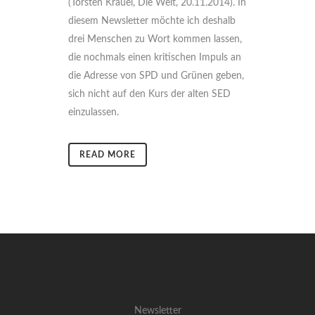
(Torsten Krauel, Die Welt, 20.11.2014). In
diesem Newsletter möchte ich deshalb
drei Menschen zu Wort kommen lassen,
die nochmals einen kritischen Impuls an
die Adresse von SPD und Grünen geben,
sich nicht auf den Kurs der alten SED
einzulassen.
READ MORE
Newsletter