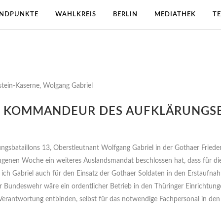
ANDPUNKTE
WAHLKREIS
BERLIN
MEDIATHEK
T
M KOMMANDEUR DES AUFKLÄRUNGSB
sbataillons 13, Oberstleutnant Wolfgang Gabriel in der Gothaer Fried
angenen Woche ein weiteres Auslandsmandat beschlossen hat, dass für
e ich Gabriel auch für den Einsatz der Gothaer Soldaten in den Erstaufna
ndeswehr wäre ein ordentlicher Betrieb in den Thüringer Einrichtungen 
 Verantwortung entbinden, selbst für das notwendige Fachpersonal in den