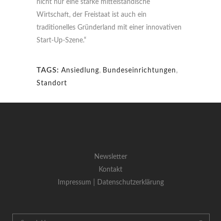
nicht nur eine starke mittelständische
Wirtschaft, der Freistaat ist auch ein
traditionelles Gründerland mit einer innovativen
Start-Up-Szene.“
TAGS:
Ansiedlung
,
Bundeseinrichtungen
,
Standort
Newsletter
Kontakt
Impressum |
Datenschutzerklärung