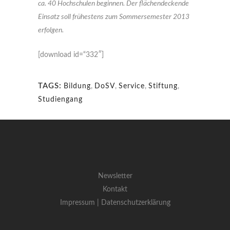
ca. 40 Hochschulen beginnen. Der flächendeckende
Einsatz soll frühestens zum Sommersemester 2013
erfolgen.
[download id=“332″]
TAGS:
Bildung
,
DoSV
,
Service
,
Stiftung
,
Studiengang
Newsletter
Kontakt
Impressum |
Datenschutzerklärung