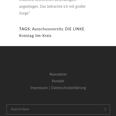
Insolvenz betroffenen Beschäftigten
angestiegen. Das betrachte ich mit großer
Sorge.“
TAGS:
Ausschussvorsitz
,
DIE LINKE
,
Kreistag Ilm-Kreis
Newsletter
Kontakt
Impressum |
Datenschutzerklärung