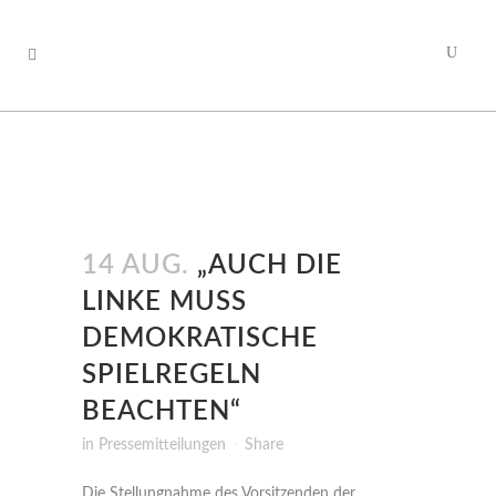
14 AUG.
„AUCH DIE
LINKE MUSS
DEMOKRATISCHE
SPIELREGELN
BEACHTEN“
in
Pressemitteilungen
Share
Die Stellungnahme des Vorsitzenden der