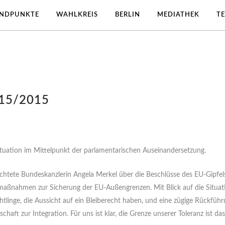
ANDPUNKTE
WAHLKREIS
BERLIN
MEDIATHEK
T
15/2015
situation im Mittelpunkt der parlamentarischen Auseinandersetzung.
htete Bundeskanzlerin Angela Merkel über die Beschlüsse des EU-Gipfels z
ßnahmen zur Sicherung der EU-Außengrenzen. Mit Blick auf die Situati
htlinge, die Aussicht auf ein Bleiberecht haben, und eine zügige Rückführ
schaft zur Integration. Für uns ist klar, die Grenze unserer Toleranz ist d