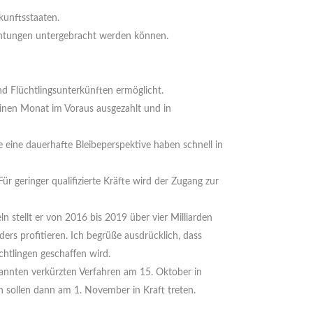
kunftsstaaten.
ichtungen unter­gebracht werden können.
d Flüchtlingsunter­künften ermöglicht.
einen Monat im Voraus ausgezahlt und in
eine dauer­hafte Bleibe­perspektive haben schnell in
 geringer quali­fizierte Kräfte wird der Zugang zur
tellt er von 2016 bis 2019 über vier Milliarden
 profitieren. Ich begrüße ausdrücklich, dass
htlingen geschaffen wird.
annten verkürzten Verfahren am 15. Oktober in
n sollen dann am 1. November in Kraft treten.