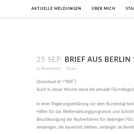
AKTUELLE MELDUNGEN
ÜBER MICH
ST
25 SEP.
BRIEF AUS BERLIN 
in
Newsletter
Share
[download id =“984″]
Auch in dieser Woche stand die aktuelle Flüchtlings
In einer Regierungserklärung vor dem Bundestag beric
Hilfen für das Welternährungsprogramm und Sofortma
Beschleunigung der Asylverfahren für diejenigen Flüc
denjenigen, die dauerhaft bleiben, verlangte sie Bereit