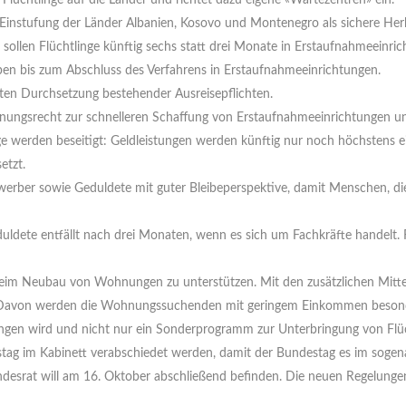
 Flüchtlinge auf die Länder und richtet dazu eigene «Wartezentren» ein.
e Ein­stufung der Länder Albanien, Kosovo und Montenegro als sichere Her
sollen Flüchtlinge künftig sechs statt drei Monate in Erst­aufnahme­einr
eiben bis zum Abschluss des Verfahrens in Erstaufnahmeeinrichtungen.
ten Durchsetzung bestehender Ausreisepflichten.
anungsrecht zur schnelleren Schaffung von Erstaufnahme­einrichtungen un
ge werden beseitigt: Geldleistungen werden künftig nur noch höchstens 
etzt.
werber sowie Geduldete mit guter Bleibe­perspektive, damit Menschen, die 
ldete entfällt nach drei Monaten, wenn es sich um Fachkräfte handelt. Für
 Neubau von Wohnungen zu unterstützen. Mit den zusätzlichen Mitteln s
Davon werden die Wohnungssuchenden mit geringem Einkommen besonders
gen wird und nicht nur ein Sonderprogramm zur Unterbringung von Flüc
tag im Kabinett verabschiedet werden, damit der Bundestag es im sogen
ndesrat will am 16. Oktober abschließend befinden. Die neuen Regelunge