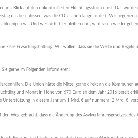
 mit Blick auf den unkontrollierten Flüchtlingsstrom ernst. Das wurde
erstag das beschlossen, was die CDU schon lange fordert: Wir begrenze
schleunigen wir. Und wer nicht hier bleiben darf, wird rasch wieder ge
U eine klare Erwartungshaltung: Wir wollen, dass sie die Werte und Regel
h Sie gerne im Folgenden informieren:
liardenhilfen. Die Union hätte die Mittel gerne direkt an die Kommunen au
Flüchtling und Monat in Höhe von 670 Euro ab dem Jahr 2016 bereit erkl
ie Unterstützung in diesem Jahr um 1 Mrd. € auf nunmehr 2 Mrd. € verd
den Weg gebracht, dass die Änderung des Asyl­verfahrensgesetzes, des A