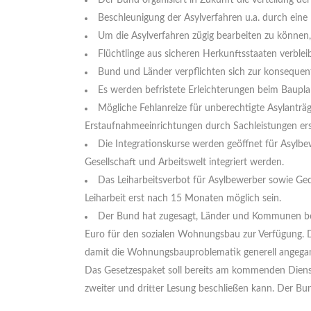
Der Bund organisiert in Zukunft die Verteilung der
Beschleunigung der Asyl­verfahren u.a. durch ein
Um die Asylverfahren zügig bearbeiten zu können, 
Flüchtlinge aus sicheren Her­kunftsstaaten verbl
Bund und Länder verpflichten sich zur konsequen
Es werden befristete Erleichte­rungen beim Bau­pl
Mögliche Fehlanreize für unberechtigte Asylanträ
Erstaufnahmeeinrichtungen durch Sachleis­tungen ers
Die Integrations­kurse werden geöffnet für Asyl­be
Gesellschaft und Arbeitswelt integriert werden.
Das Leiharbeitsverbot für Asyl­bewerber sowie Gedu
Leih­arbeit erst nach 15 Monaten möglich sein.
Der Bund hat zugesagt, Länder und Kommunen beim
Euro für den sozialen Wohnungsbau zur Verfügung. 
damit die Wohnungsbauproblematik generell angegan
Das Gesetzespaket soll bereits am kommenden Diens
zweiter und dritter Lesung beschließen kann. Der Bu