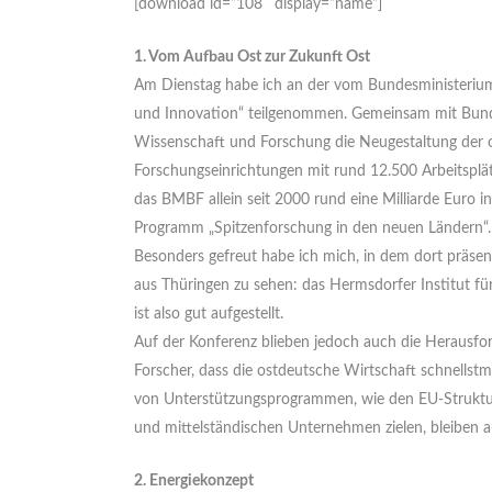
[download id=“108″ display=“name“]
1. Vom Aufbau Ost zur Zukunft Ost
Am Dienstag habe ich an der vom Bundesministerium 
und Innovation“ teilgenommen. Gemeinsam mit Bund
Wissenschaft und Forschung die Neugestaltung der o
Forschungseinrichtungen mit rund 12.500 Arbeitsplä
das BMBF allein seit 2000 rund eine Milliarde Euro i
Programm „Spitzenforschung in den neuen Ländern“.
Besonders gefreut habe ich mich, in dem dort präse
aus Thüringen zu sehen: das Hermsdorfer Institut fü
ist also gut aufgestellt.
Auf der Konferenz blieben jedoch auch die Herausfor
Forscher, dass die ostdeutsche Wirtschaft schnellstm
von Unterstützungsprogrammen, wie den EU-Strukturh
und mittelständischen Unternehmen zielen, bleiben 
2. Energiekonzept