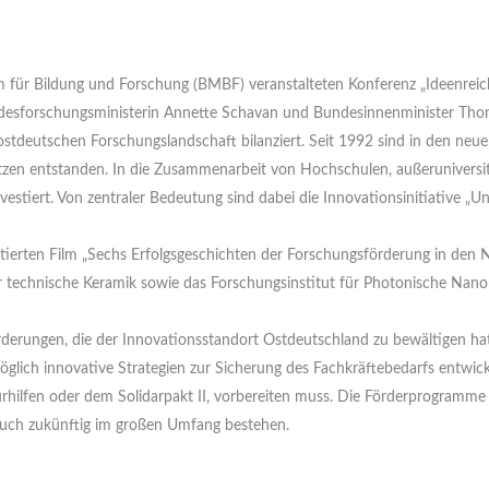
für Bildung und Forschung (BMBF) veranstalteten Konferenz „Ideenreich
esforschungsministerin Annette Schavan und Bundesinnenminister Thoma
stdeutschen Forschungslandschaft bilanziert. Seit 1992 sind in den ne
tzen entstanden. In die Zusammenarbeit von Hochschulen, außeruniversi
nvestiert. Von zentraler Bedeutung sind dabei die Innovationsinitiative 
ntierten Film „Sechs Erfolgsgeschichten der Forschungsförderung in den
r technische Keramik sowie das Forschungsinstitut für Photonische Nanom
derungen, die der Innovationsstandort Ostdeutschland zu bewältigen hat, 
öglich innovative Strategien zur Sicherung des Fachkräftebedarfs entwick
ilfen oder dem Solidarpakt II, vorbereiten muss. Die Förderprogramme d
auch zukünftig im großen Umfang bestehen.