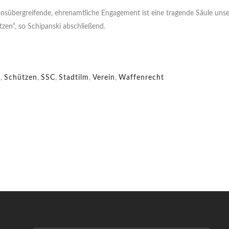
ionsübergreifende, ehrenamtliche Engagement ist eine tragende Säule uns
zen“, so Schipanski abschließend.
e
,
Schützen
,
SSC
,
Stadtilm
,
Verein
,
Waffenrecht