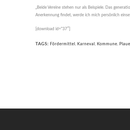
„Beide Vereine stehen nur als Beispiele. Das generat
Anerkennung findet, werde ich mich persönlich einset
[download id=“37″]
TAGS:
Fördermittel
,
Karneval
,
Kommune
,
Plau