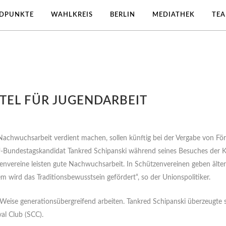
DPUNKTE
WAHLKREIS
BERLIN
MEDIATHEK
TE
EL FÜR JUGENDARBEIT
 Nachwuchsarbeit verdient machen, sollen künftig bei der Vergabe von 
U-Bundestagskandidat Tankred Schipanski während seines Besuches der K
nvereine leisten gute Nachwuchsarbeit. In Schützenvereinen geben ält
 wird das Traditionsbewusstsein gefördert“, so der Unionspolitiker.
cher Weise generationsübergreifend arbeiten. Tankred Schipanski überzeugt
al Club (SCC).