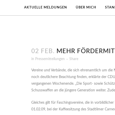
AKTUELLE MELDUNGEN
ÜBER MICH
STAN
02 FEB.
MEHR FÖRDERMITT
in
Pressemitteilungen
Share
Vereine und Verbände, die sich ehrenamtlich um die
noch deutlichere Beachtung finden, erklärte der CD
vergangenen Wochenende. „Die Sport- sowie Schütze
Schusswaffen an die jüngere Generation weiter. Zudem
Gleiches gilt für Faschingsvereine, die in vorbildli
01.02.09, bei der Kaffeesitzung des Stadtilmer Carnev