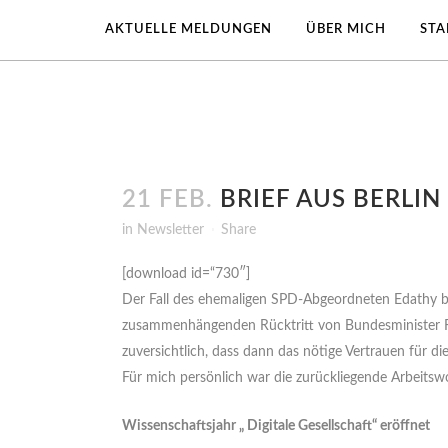
AKTUELLE MELDUNGEN
ÜBER MICH
ST
21 FEB.
BRIEF AUS BERLIN 
in
Newsletter
Share
[download id=“730″]
Der Fall des ehemaligen SPD-Abgeordneten Edathy bes
zusammenhängenden Rücktritt von Bundesminister Frie
zuversichtlich, dass dann das nötige Vertrauen für d
Für mich persönlich war die zurückliegende Arbeits
Wissenschaftsjahr „ Digitale Gesellschaft“ eröffnet