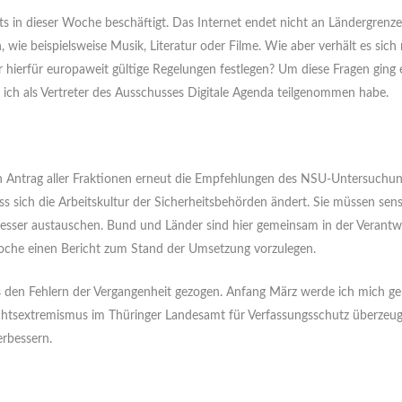
 in dieser Woche beschäftigt. Das Internet endet nicht an Ländergrenzen
, wie beispielsweise Musik, Literatur oder Filme. Wie aber verhält es sic
 hierfür europaweit gültige Regelungen festlegen? Um diese Fragen ging 
ich als Vertreter des Ausschusses Digitale Agenda teilgenommen habe.
 Antrag aller Fraktionen erneut die Empfehlungen des NSU-Untersuchu
ass sich die Arbeitskultur der Sicherheitsbehörden ändert. Sie müssen sen
besser austauschen. Bund und Länder sind hier gemeinsam in der Verant
oche einen Bericht zum Stand der Umsetzung vorzulegen.
 den Fehlern der Vergangenheit gezogen. Anfang März werde ich mich 
echtsextremismus im Thüringer Landesamt für Verfassungsschutz überzeu
rbessern.