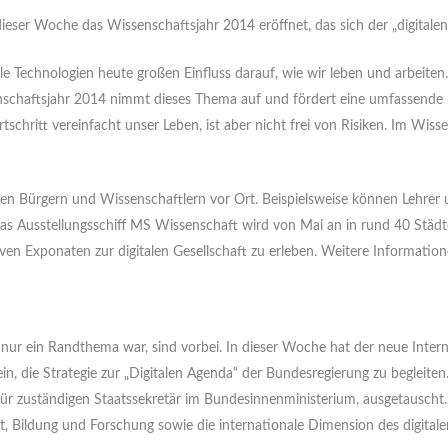
ser Woche das Wissenschaftsjahr 2014 eröffnet, das sich der „digitalen
tale Technologien heute großen Einfluss darauf, wie wir leben und arbeite
schaftsjahr 2014 nimmt dieses Thema auf und fördert eine umfassende D
tschritt vereinfacht unser Leben, ist aber nicht frei von Risiken. Im Wis
hen Bürgern und Wissenschaftlern vor Ort. Beispielsweise können Lehrer
 Das Ausstellungsschiff MS Wissenschaft wird von Mai an in rund 40 Städ
tiven Exponaten zur digitalen Gesellschaft zu erleben. Weitere Informatione
g nur ein Randthema war, sind vorbei. In dieser Woche hat der neue Inter
n, die Strategie zur „Digitalen Agenda“ der Bundesregierung zu begleit
afür zuständigen Staatssekretär im Bundesinnenministerium, ausgetausch
aat, Bildung und Forschung sowie die internationale Dimension des digital