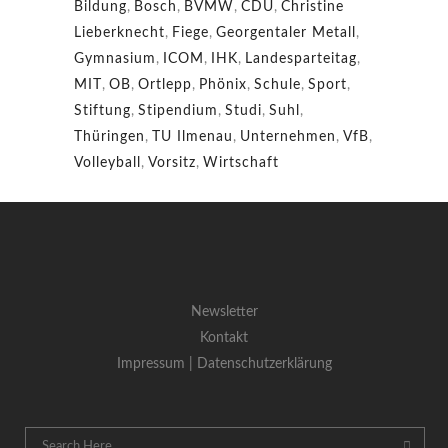
Bildung
,
Bosch
,
BVMW
,
CDU
,
Christine
Lieberknecht
,
Fiege
,
Georgentaler Metall
,
Gymnasium
,
ICOM
,
IHK
,
Landesparteitag
,
MIT
,
OB
,
Ortlepp
,
Phönix
,
Schule
,
Sport
,
Stiftung
,
Stipendium
,
Studi
,
Suhl
,
Thüringen
,
TU Ilmenau
,
Unternehmen
,
VfB
,
Volleyball
,
Vorsitz
,
Wirtschaft
Newsletter
Kontakt
Impressum |
Datenschutzerklärung